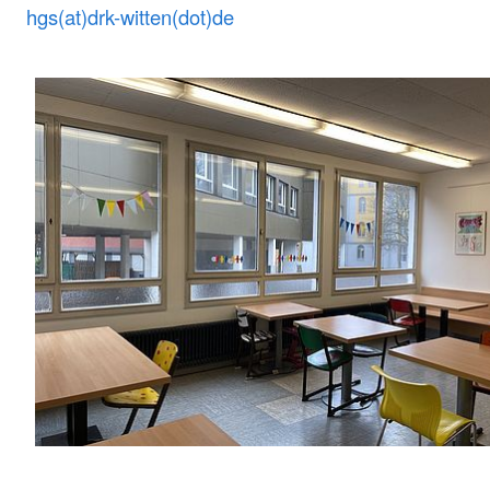
hgs(at)drk-witten(dot)de