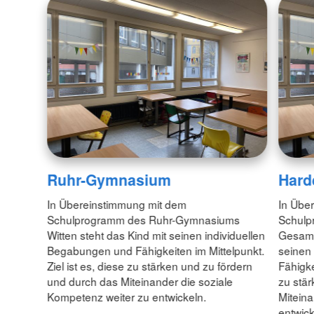
Ruhr-Gymnasium
Hard
In Übereinstimmung mit dem
In Übe
Schulprogramm des Ruhr-Gymnasiums
Schulp
Witten steht das Kind mit seinen individuellen
Gesamts
Begabungen und Fähigkeiten im Mittelpunkt.
seinen
Ziel ist es, diese zu stärken und zu fördern
Fähigke
und durch das Miteinander die soziale
zu stär
Kompetenz weiter zu entwickeln.
Miteina
entwick