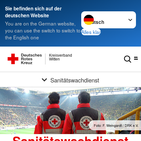
Sie befinden sich auf der
Sprache wechseln zu
deutschen Website
You are on the German website,
you can use the switch to switch to
Alles klar
the English one
Kreisverband
Witten
Sanitätswachdienst
Foto: F. Weingardt / DRK e.V.
Sanitätswachdienst