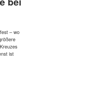
e bei
fest – wo
größere
n Kreuzes
nst ist