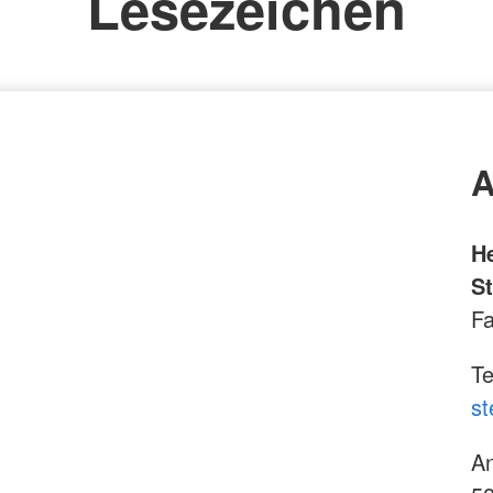
Lesezeichen
A
H
S
Fa
Te
st
An