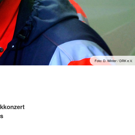
Foto: D. Winter / DRK e.V.
kkonzert
es