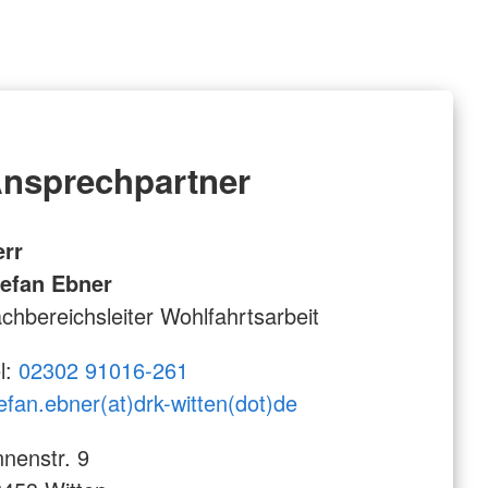
nsprechpartner
err
tefan Ebner
chbereichsleiter Wohlfahrtsarbeit
l:
02302 91016-261
efan.ebner(at)drk-witten(dot)de
nenstr. 9