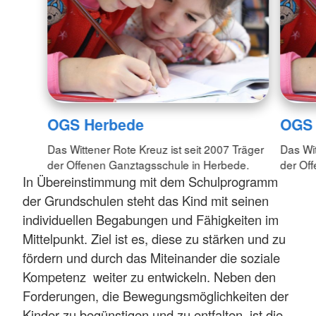
OGS Herbede
OGS 
Das Wittener Rote Kreuz ist seit 2007 Träger
Das Wit
der Offenen Ganztagsschule in Herbede.
der Of
In Übereinstimmung mit dem Schulprogramm
der Grundschulen steht das Kind mit seinen
individuellen Begabungen und Fähigkeiten im
Mittelpunkt. Ziel ist es, diese zu stärken und zu
fördern und durch das Miteinander die soziale
Kompetenz weiter zu entwickeln. Neben den
Forderungen, die Bewegungsmöglichkeiten der
Kinder zu begünstigen und zu entfalten, ist die