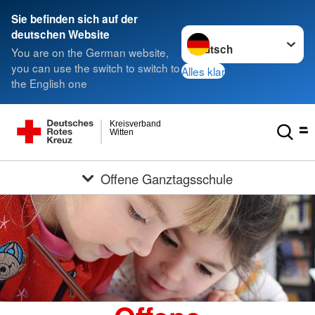
Sie befinden sich auf der
Sprache wechseln zu
deutschen Website
You are on the German website,
you can use the switch to switch to
Alles klar
the English one
Kreisverband
Witten
Offene Ganztagsschule