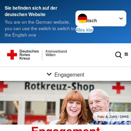
Sie befinden sich auf der
Sprache wechseln zu
deutschen Website
You are on the German website,
you can use the switch to switch to
Alles klar
the English one
Kreisverband
Witten
Engagement
Foto: A. Zelck / DRKS
Engagement