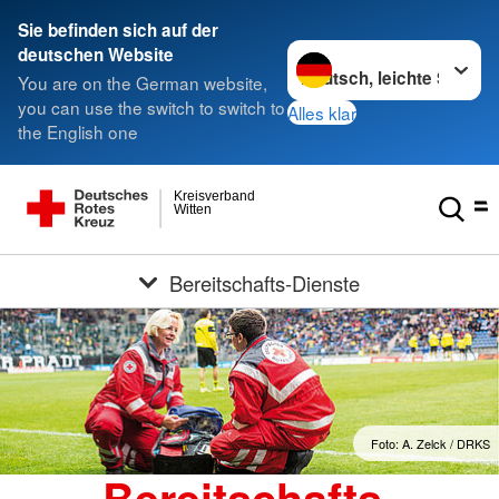
Sie befinden sich auf der
Sprache wechseln zu
deutschen Website
You are on the German website,
you can use the switch to switch to
Alles klar
the English one
Kreisverband
Witten
Bereitschafts-Dienste
Foto: A. Zelck / DRKS
Bereitschafts-