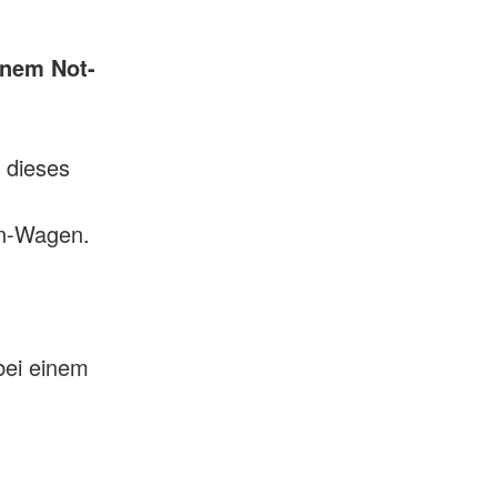
inem Not-
 dieses
en-Wagen.
bei einem