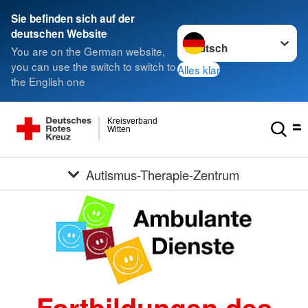
Sie befinden sich auf der
Sprache wechseln zu
deutschen Website
You are on the German website,
you can use the switch to switch to
Alles klar
the English one
Kreisverband
Witten
Autismus-Therapie-Zentrum
Fortbildungen des