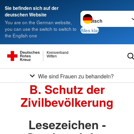
Sie befinden sich auf der
Sprache wechseln zu
deutschen Website
You are on the German website,
you can use the switch to switch to
Alles klar
the English one
Kreisverband
Witten
Wie sind Frauen zu behandeln?
B. Schutz der
Zivilbevölkerung
Lesezeichen -