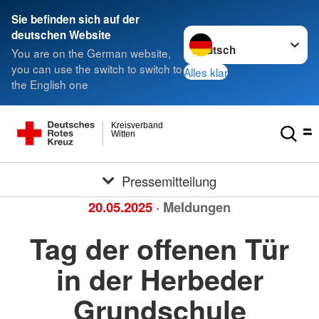
Sie befinden sich auf der
Sprache wechseln zu
deutschen Website
You are on the German website,
you can use the switch to switch to
Alles klar
the English one
Kreisverband
Witten
Pressemitteilung
20.05.2025
· Meldungen
Tag der offenen Tür
in der Herbeder
Grundschule