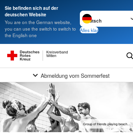
Sie befinden sich auf der
Sprache wechseln zu
deutschen Website
You are on the German website,
you can use the switch to switch to
Alles klar
the English one
Kreisverband
Witten
Abmeldung vom Sommerfest
Group of friends playing beach…