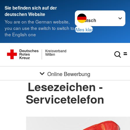
Sie befinden sich auf der
Sprache wechseln zu
deutschen Website
You are on the German website,
you can use the switch to switch to
Alles klar
the English one
Kreisverband
Witten
Online Bewerbung
Lesezeichen -
Servicetelefon