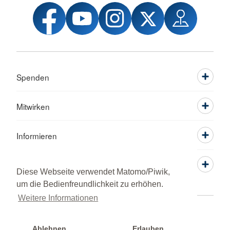
Spenden
Mitwirken
Informieren
Service
Diese Webseite verwendet Matomo/Piwik,
um die Bedienfreundlichkeit zu erhöhen.
Weitere Informationen
Adressen
Kontakt
Sitemap
Datenschutz
Impressum
Intern
© 2026 Kreisverband Witten
Ablehnen
Erlauben