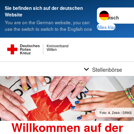
Sie befinden sich auf der deutschen
Sprache wechsel
Website
You are on the German website, you can
Alles klar
use the switch to switch to the English one
Kreisverband
Witten
Stellenbörse
Foto: A. Zelck / DRKS
Willkommen auf der