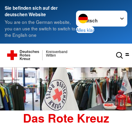
Sie befinden sich auf der
Sprache wechseln zu
deutschen Website
You are on the German website,
you can use the switch to switch to
Alles klar
the English one
Kreisverband
Witten
Das Rote Kreuz