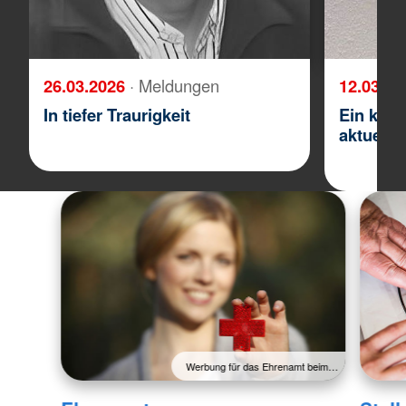
26.03.2026
· Meldungen
12.03.2
In tiefer Traurigkeit
Ein klei
aktuelle
Werbung für das Ehrenamt beim…