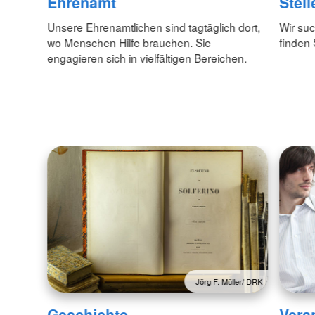
Ehrenamt
Stel
Unsere Ehrenamtlichen sind tagtäglich dort,
Wir suc
wo Menschen Hilfe brauchen. Sie
finden 
engagieren sich in vielfältigen Bereichen.
Jörg F. Müller/ DRK
Geschichte
Vera