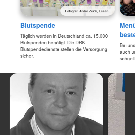
Fotograf: Andre Zelck, Essen …
Blutspende
Menü
best
Täglich werden in Deutschland ca. 15.000
Blutspenden benötigt. Die DRK-
Bei un
Blutspendedienste stellen die Versorgung
auch u
sicher.
schnell