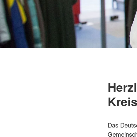
Herz
Krei
Das Deutsc
Gemeinscha